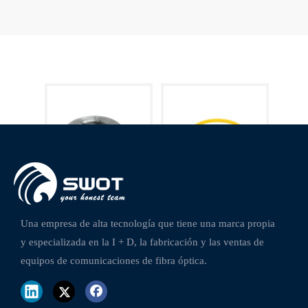
IP68 FTTA Patch Cable Pigtail Mini SC Conector impermeable
Cordón de conexión Y PIGTAILS SC / UPC-SC / UPC OS2 2.0mm / 3.0mm
Una empresa de alta tecnología que tiene una marca propia
y especializada en la I + D, la fabricación y las ventas de
equipos de comunicaciones de fibra óptica.