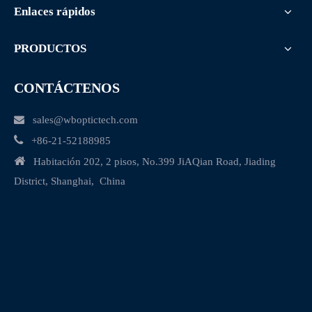
Enlaces rápidos
PRODUCTOS
CONTÁCTENOS

sales@wboptictech.com

+
86-21-52188985

Habitación 202, 2 pisos, No.399 JiAQian Road, Jiading
District, Shanghai, China