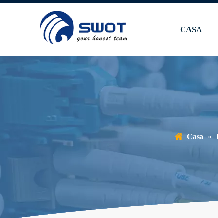
CASA
Casa
»