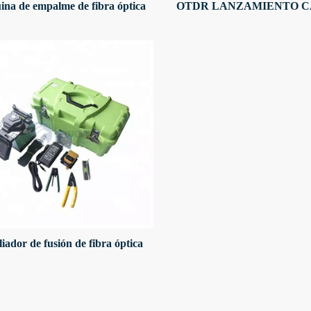
na de empalme de fibra óptica
OTDR LANZAMIENTO C
1698H
CABLEA SM MM UPC APC
ST LC
ador de fusión de fibra óptica