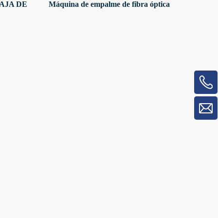
AJA DE
Máquina de empalme de fibra óptica
 SC FC
1718H