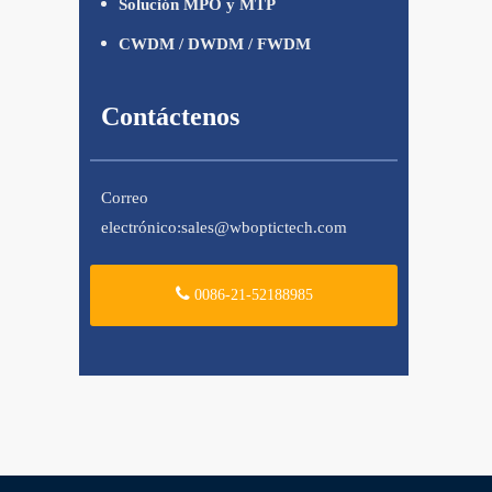
Solución MPO y MTP
CWDM / DWDM / FWDM
Contáctenos
Correo
electrónico:
sales@wboptictech.com
0086-21-52188985