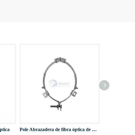
ptica
Pole Abrazadera de fibra óptica de fibra óptica
Otras