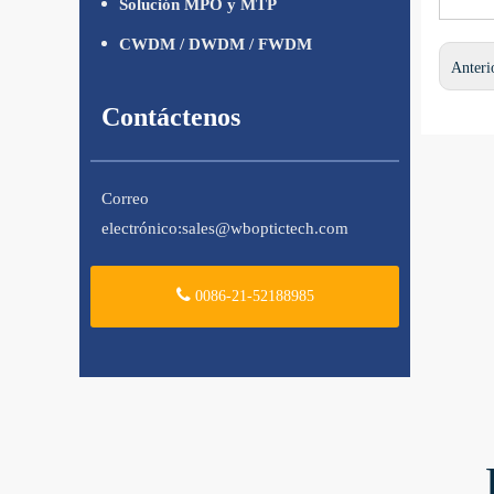
Solución MPO y MTP
CWDM / DWDM / FWDM
Anteri
Contáctenos
Correo
electrónico:
sales@wboptictech.com
0086-21-52188985