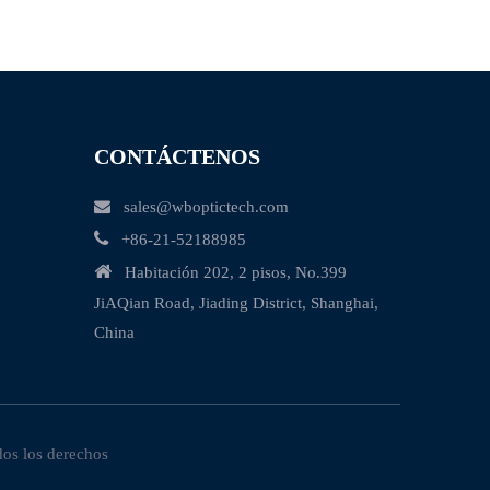
CONTÁCTENOS

sales@wboptictech.com

+
86-21-52188985

Habitación 202, 2 pisos, No.399
JiAQian Road, Jiading District, Shanghai,
China
dos los derechos