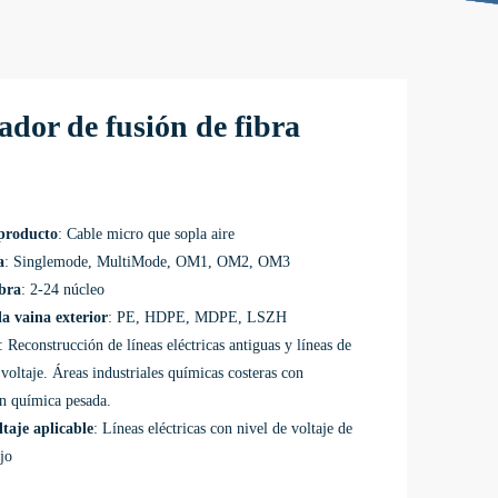
dor de fusión de fibra
producto
: Cable micro que sopla aire
a
: Singlemode, MultiMode, OM1, OM2, OM3
bra
: 2-24 núcleo
la vaina exterior
: PE, HDPE, MDPE, LSZH
: Reconstrucción de líneas eléctricas antiguas y líneas de
 voltaje. Áreas industriales químicas costeras con
n química pesada.
taje aplicable
: Líneas eléctricas con nivel de voltaje de
jo