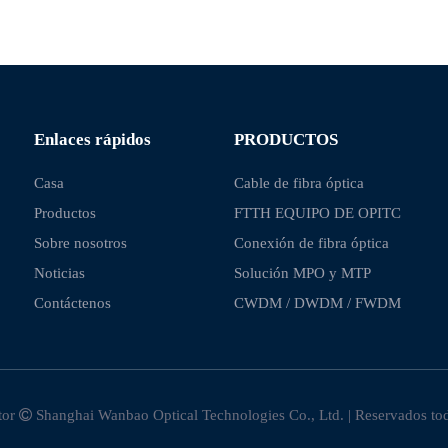
Enlaces rápidos
PRODUCTOS
Casa
Cable de fibra óptica
Productos
FTTH EQUIPO DE OPITC
Sobre nosotros
Conexión de fibra óptica
Noticias
Solución MPO y MTP
Contáctenos
CWDM / DWDM / FWDM
tor

Shanghai Wanbao Optical Technologies Co., Ltd. | Reservados to