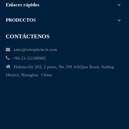
Enlaces rápidos
PRODUCTOS
CONTÁCTENOS

sales@wboptictech.com

+
86-21-52188985

Habitación 202, 2 pisos, No.399 JiAQian Road, Jiading
District, Shanghai, China