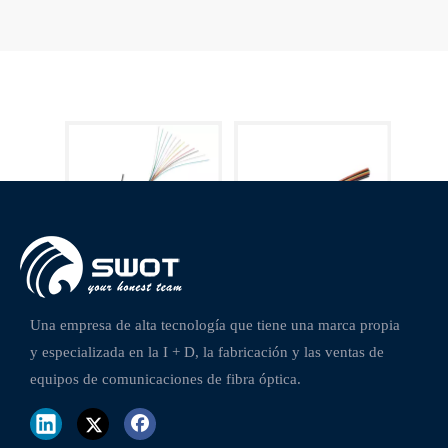
Cable de caída de FTTH GJYXCH G657A 12F
Cable de fibra óptica interior GJFJV OM3
Una empresa de alta tecnología que tiene una marca propia
y especializada en la I + D, la fabricación y las ventas de
equipos de comunicaciones de fibra óptica.