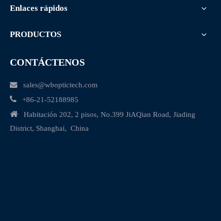
Enlaces rápidos
PRODUCTOS
CONTÁCTENOS

sales@wboptictech.com

+
86-21-52188985

Habitación 202, 2 pisos, No.399 JiAQian Road, Jiading
District, Shanghai, China