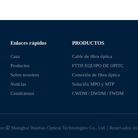
Enlaces rápidos
PRODUCTOS
Casa
Cable de fibra óptica
Productos
FTTH EQUIPO DE OPITC
Sobre nosotros
Conexión de fibra óptica
Noticias
Solución MPO y MTP
Contáctenos
CWDM / DWDM / FWDM
tor

Shanghai Wanbao Optical Technologies Co., Ltd. | Reservados to