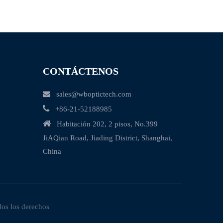
CONTÁCTENOS

sales@wboptictech.com

+
86-21-52188985

Habitación 202, 2 pisos, No.399
JiAQian Road, Jiading District, Shanghai,
China
dos los derechos