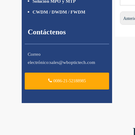
Solución MPO y MTP
CWDM / DWDM / FWDM
Anteri
Contáctenos
Correo
electrónico:
sales@wboptictech.com
0086-21-52188985