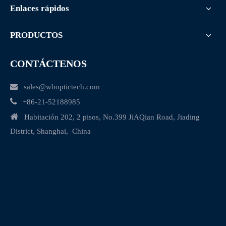
Enlaces rápidos
PRODUCTOS
CONTÁCTENOS

sales@wboptictech.com

+
86-21-52188985

Habitación 202, 2 pisos, No.399 JiAQian Road, Jiading
District, Shanghai, China