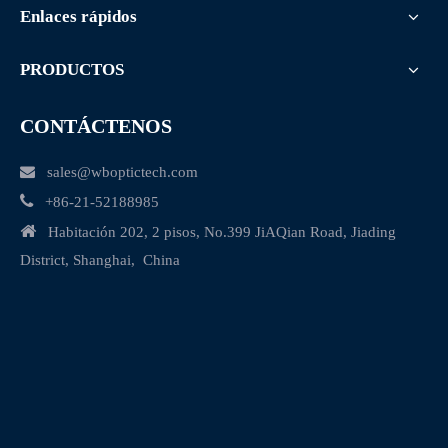
Enlaces rápidos
PRODUCTOS
CONTÁCTENOS

sales@wboptictech.com

+
86-21-52188985

Habitación 202, 2 pisos, No.399 JiAQian Road, Jiading
District, Shanghai, China