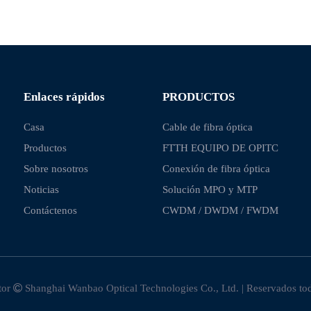
Enlaces rápidos
PRODUCTOS
Casa
Cable de fibra óptica
Productos
FTTH EQUIPO DE OPITC
Sobre nosotros
Conexión de fibra óptica
Noticias
Solución MPO y MTP
Contáctenos
CWDM / DWDM / FWDM
tor

Shanghai Wanbao Optical Technologies Co., Ltd. | Reservados to