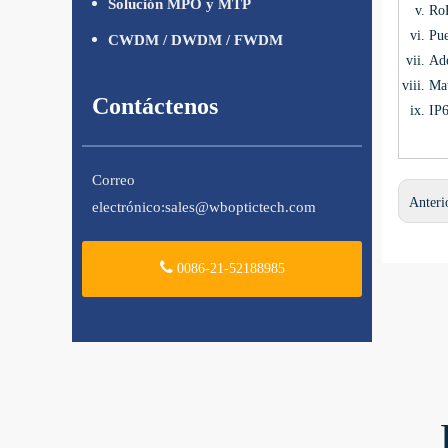
Solución MPO y MTP
Ro
Pue
CWDM / DWDM / FWDM
Ade
Mat
Contáctenos
IP
Correo
Anteri
electrónico:
sales@wboptictech.com
0086-21-52188985