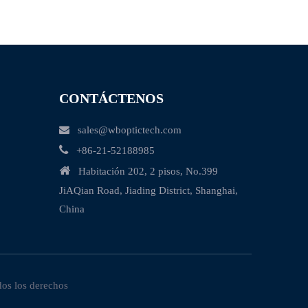
CONTÁCTENOS

sales@wboptictech.com

+
86-21-52188985

Habitación 202, 2 pisos, No.399
JiAQian Road, Jiading District, Shanghai,
China
dos los derechos