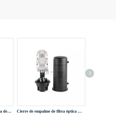
Cosa de empalme de fibra óptica de sello mecánico DOME D013
Cierre de empalme de fibra óptica de tipo D022