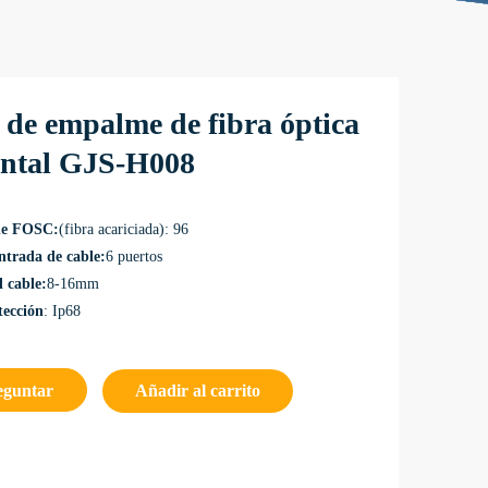
 de empalme de fibra óptica
ontal GJS-H008
de FOSC:
(fibra acariciada): 96
ntrada de cable:
6 puertos
 cable:
8-16mm
tección
: Ip68
eguntar
Añadir al carrito