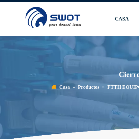
CASA
Cierr
Casa
»
Productos
»
FTTH EQUIP