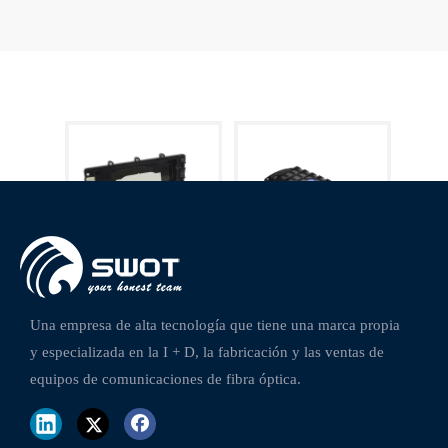
Cierre de empalme de fibra óptica horizontal GJS-H011
Cierre de empalme de fibra óptica horizontal GJS-H008
Una empresa de alta tecnología que tiene una marca propia
y especializada en la I + D, la fabricación y las ventas de
equipos de comunicaciones de fibra óptica.