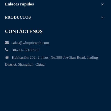
Enlaces rápidos
PRODUCTOS
CONTÁCTENOS

sales@wboptictech.com

+
86-21-52188985

Habitación 202, 2 pisos, No.399 JiAQian Road, Jiading
District, Shanghai, China