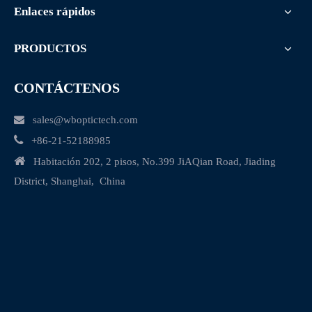
Enlaces rápidos
PRODUCTOS
CONTÁCTENOS

sales@wboptictech.com

+
86-21-52188985

Habitación 202, 2 pisos, No.399 JiAQian Road, Jiading
District, Shanghai, China